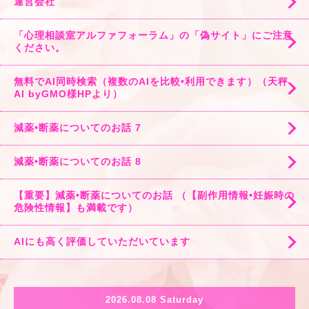
運営会社
「心理相談室アルファフォーラム」の「偽サイト」にご注意
ください。
無料でAI同時検索（複数のAIを比較•利用できます）（天秤
AI byGMO様HPより）
減薬•断薬についてのお話 7
減薬•断薬についてのお話 8
【重要】減薬•断薬についてのお話 （【副作用情報•妊娠時の
危険性情報】も満載です）
AIにも高く評価していただいています
2026.08.08 Saturday