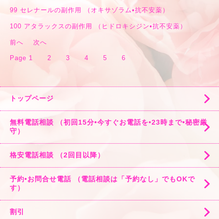
99
セレナールの副作用 （オキサゾラム•抗不安薬）
100
アタラックスの副作用 （ヒドロキシジン•抗不安薬）
前へ
次へ
Page
1
2
3
4
5
6
トップページ
無料電話相談 （初回15分•今すぐお電話を•23時まで•秘密厳
守）
格安電話相談 （2回目以降）
予約•お問合せ電話 （電話相談は「予約なし」でもOKで
す）
割引