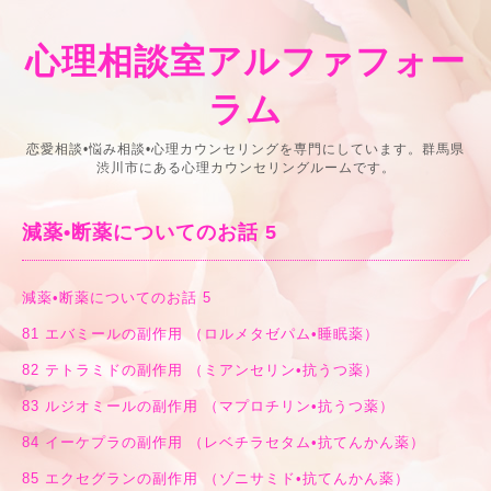
心理相談室アルファフォー
ラム
恋愛相談•悩み相談•心理カウンセリングを専門にしています。群馬県
渋川市にある心理カウンセリングルームです。
減薬•断薬についてのお話 5
減薬•断薬についてのお話 5
81
エバミールの副作用 （ロルメタゼパム•睡眠薬）
82
テトラミドの副作用 （ミアンセリン•抗うつ薬）
83
ルジオミールの副作用 （マプロチリン•抗うつ薬）
84
イーケプラの副作用 （レベチラセタム•抗てんかん薬）
85
エクセグランの副作用 （ゾニサミド•抗てんかん薬）