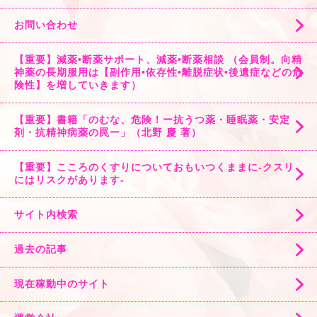
お問い合わせ
【重要】減薬•断薬サポート、減薬•断薬相談 （会員制。向精
神薬の長期服用は【副作用•依存性•離脱症状•後遺症などの危
険性】を増していきます）
【重要】書籍「のむな、危険！ー抗うつ薬・睡眠薬・安定
剤・抗精神病薬の罠ー」（北野 慶 著）
【重要】こころのくすりについておもいつくままに-クスリ
にはリスクがあります-
サイト内検索
過去の記事
現在稼動中のサイト