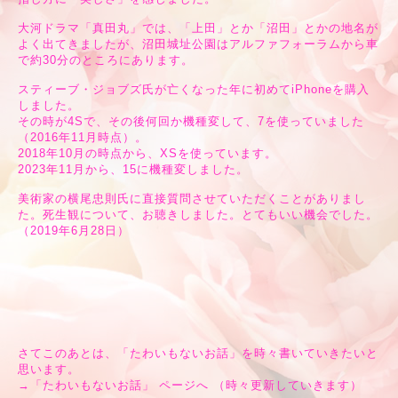
大河ドラマ「真田丸」では、「上田」とか「沼田」とかの地名が
よく出てきましたが、沼田城址公園はアルファフォーラムから車
で約30分のところにあります。
スティーブ・ジョブズ氏が亡くなった年に初めてiPhoneを購入
しました。
その時が4Sで、その後何回か機種変して、7を使っていました
（2016年11月時点）。
2018年10月の時点から、XSを使っています。
2023年11月から、15に機種変しました。
美術家の横尾忠則氏に直接質問させていただくことがありまし
た。死生観について、お聴きしました。とてもいい機会でした。
（2019年6月28日）
さてこのあとは、「たわいもないお話」を時々書いていきたいと
思います。
→
「たわいもないお話」 ページへ
（時々更新していきます）