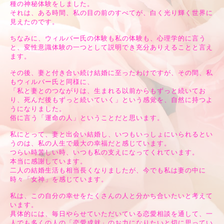
種の神秘体験をしました。
それは、ある時間、私の目の前のすべてが、白く光り輝く世界に
見えたのです。
ちなみに、ウィルバー氏の体験も私の体験も、心理学的に言う
と、変性意識体験の一つとして説明でき充分ありえることと言え
ます。
その後、妻と付き合い続け結婚に至ったわけですが、その間、私
もウィルバー氏と同様に、
「私と妻とのつながりは、生まれる以前からもずっと続いてお
り、死んだ後もずっと続いていく」という感覚を、自然に持つよ
うになりました。
俗に言う「運命の人」ということだと思います。
私にとって、妻と出会い結婚し、いつもいっしょにいられるとい
うのは、私の人生で最大の幸福だと感じています。
つらい時苦しい時、いつも私の支えになってくれています。
本当に感謝しています。
二人の結婚生活も相当長くなりましたが、今でも私は妻の中に
時々「女神」を感じています。
私は、この自分の幸せをたくさんの人と分かち合いたいと考えて
います。
具体的には、毎日やらせていただいている恋愛相談を通して、一
人でも多くの人の「恋愛成就」のお力になりたいと切に思ってい