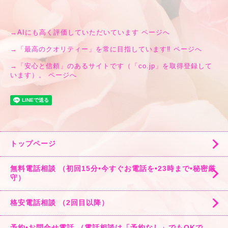
→
AIにも高く評価していただいています ページへ
→
「最高のクオリティー」を常に目指しています‼︎ ページへ
→
「安心と信頼」のあるサイトです（「co.jp」を取得登録して
います）。 ページへ
トップページ
無料電話相談 （初回15分•今すぐお電話を•23時まで•秘密厳
守）
格安電話相談 （2回目以降）
予約•お問合せ電話 （電話相談は「予約なし」でもOKで