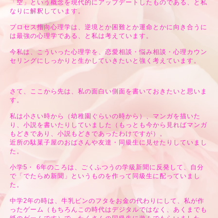
「空」という概念を現代的にアップデートしたものである、と私
なりに解釈しています。
プロセス指向心理学は、逆境とか困難とか運命とかに向き合うに
は最強の心理学である、と私は考えています。
今私は、こういった心理学を、恋愛相談・悩み相談・心理カウン
セリングにしっかりと生かしていきたいと強く考えています。
さて、ここから先は、私の面白い側面を書いておきたいと思いま
す。
私は小さい時から（幼稚園ぐらいの時から）、マンガを描いた
り、小説を書いたりしていました（もっとも今から見ればマンガ
もどきであり、小説もどきであったわけですが）。
近所の駄菓子屋のおばさんや友達・同級生に見せたりしていまし
た。
小学5・ 6年のころは、ごくふつうの学級新聞に反発して、自分
で「でたらめ新聞」というものを作って同級生に配っていまし
た。
中学2年の時は、牛乳ビンのフタをお金の代わりにして、私が作
ったゲーム（もちろんこの時代はデジタルではなく、あくまでも