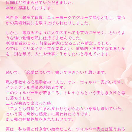
日間ほど泊まらせていただきました。
本当に感謝しております。
私自身、銀座で個展、ニューヨークでグループ展などをし、幾つ
かの美術雑誌にも取り上げられたりしました。
しかし、篠原氏のように人生のすべてを芸術にそそぐ、というよ
うな強い覚悟が私には持てませんでした。
40歳前後のころ、前衛芸術家になることを断念しました。
今では、クリエイティブな要素とか、前衛的・実験的な要素とか
を、別な形で、人生や仕事に生かしたいと考えています。
続いて、「恋愛について」書いておきたいと思います。
私の尊敬する心理学者の一人に、ケン・ウィルバー氏がいます。
インテグラル理論の創始者です。
このウィルバー氏が若きころ、トレヤさんという美しき女性と恋
に落ちました。
二人が初めて出会った時、
「二人とも何度も生まれ変わりながらお互いを探し求めていた、
という実に奇妙な感覚」に襲われたそうです。
ある種の神秘体験をされたわけです。
実は、私も妻と付き合い始めたころ、ウィルバー氏とは違うある