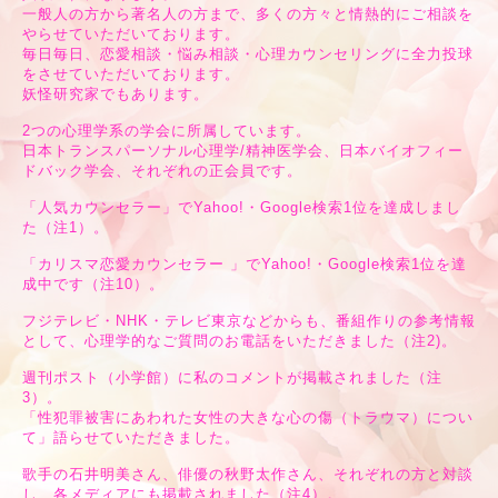
一般人の方から著名人の方まで、多くの方々と情熱的にご相談を
やらせていただいております。
毎日毎日、恋愛相談・悩み相談・心理カウンセリングに全力投球
をさせていただいております。
妖怪研究家でもあります。
2つの心理学系の学会に所属しています。
日本トランスパーソナル心理学/精神医学会、日本バイオフィー
ドバック学会、それぞれの正会員です。
「人気カウンセラー」でYahoo!・Google検索1位を達成しまし
た（注1）。
「カリスマ恋愛カウンセラー 」でYahoo!・Google検索1位を達
成中です（注10）。
フジテレビ・NHK・テレビ東京などからも、番組作りの参考情報
として、心理学的なご質問のお電話をいただきました（注2)。
週刊ポスト（小学館）に私のコメントが掲載されました（注
3）。
「性犯罪被害にあわれた女性の大きな心の傷（トラウマ）につい
て」語らせていただきました。
歌手の石井明美さん、俳優の秋野太作さん、それぞれの方と対談
し、各メディアにも掲載されました（注4）。