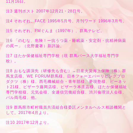
11月16日。
注3 週刊ポスト 2007年12月21・28日号。
注4 それぞれ、FACE 1995年5月号、月刊ワード 1996年3月号。
注5 それぞれ、FMぐんま（1997年）、群馬テレビ。
注6 「のむな、危険！ー抗うつ薬・睡眠薬・安定剤・抗精神病薬
の罠ー」（北野慶著）新評論。
注7 ほたか保健福祉専門学校（現 群馬パース大学福祉専門学
校）。
注8 おもな講演先（研修先も含む）→日産火災海上保険（株）群
馬支店様、WE FORUM群馬様、日本フォーエバーリビングプロ
ダクツ（株）様、西毛機械組合・青年部様、夢現塾様、ビーネッ
ト21様、ピザーラ藤岡店様、ピザーラ本庄店様、ほたか保健福祉
専門学校様、元気会様、全逓信労働組合様、渋川倫理法人会様、
パル両毛様、他。
注9 群馬県市町村職員共済組合様委託メンタルヘルス相談機関と
して。2017年4月より。
注10 2017年12月より。