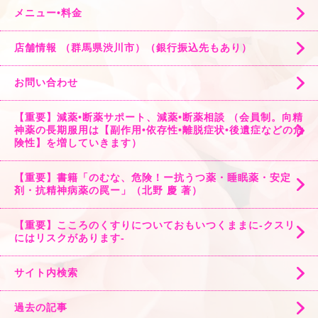
メニュー•料金
店舗情報 （群馬県渋川市）（銀行振込先もあり）
お問い合わせ
【重要】減薬•断薬サポート、減薬•断薬相談 （会員制。向精
神薬の長期服用は【副作用•依存性•離脱症状•後遺症などの危
険性】を増していきます）
【重要】書籍「のむな、危険！ー抗うつ薬・睡眠薬・安定
剤・抗精神病薬の罠ー」（北野 慶 著）
【重要】こころのくすりについておもいつくままに-クスリ
にはリスクがあります-
サイト内検索
過去の記事