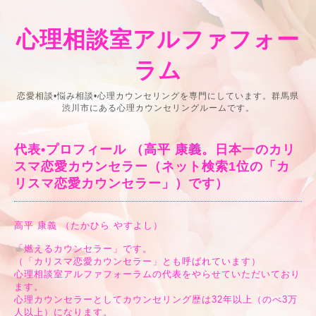
心理相談室アルファフォー
ラム
恋愛相談•悩み相談•心理カウンセリングを専門にしています。群馬県
渋川市にある心理カウンセリングルームです。
代表•プロフィール （高平 康義。日本一のカリ
スマ恋愛カウンセラー（ネット検索1位の「カ
リスマ恋愛カウンセラー」）です）
高平 康義 （たかひら やすよし）
「燃えるカウンセラー」です。
（「カリスマ恋愛カウンセラー」とも呼ばれています）
心理相談室アルファフォーラムの代表をやらせていただいており
ます。
心理カウンセラーとしてカウンセリング歴は32年以上（のべ3万
人以上）になります。