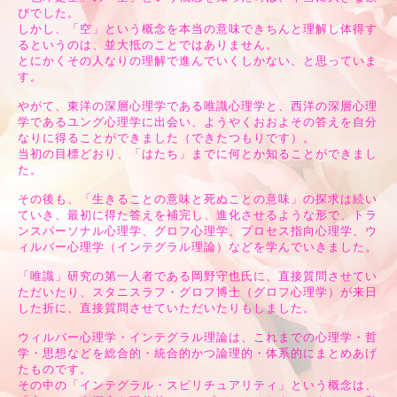
びでした。
しかし、「空」という概念を本当の意味できちんと理解し体得す
るというのは、並大抵のことではありません。
とにかくその人なりの理解で進んでいくしかない、と思っていま
す。
やがて、東洋の深層心理学である唯識心理学と、西洋の深層心理
学であるユング心理学に出会い、ようやくおおよその答えを自分
なりに得ることができました（できたつもりです）。
当初の目標どおり、「はたち」までに何とか知ることができまし
た。
その後も、「生きることの意味と死ぬことの意味」の探求は続い
ていき、最初に得た答えを補完し、進化させるような形で、トラ
ンスパーソナル心理学、グロフ心理学、プロセス指向心理学、ウ
ィルバー心理学（インテグラル理論）などを学んでいきました。
「唯識」研究の第一人者である岡野守也氏に、直接質問させてい
ただいたり、スタニスラフ・グロフ博士（グロフ心理学）が来日
した折に、直接質問させていただいたりもしました。
ウィルバー心理学・インテグラル理論は、これまでの心理学・哲
学・思想などを総合的・統合的かつ論理的・体系的にまとめあげ
たものです。
その中の「インテグラル・スピリチュアリティ」という概念は、