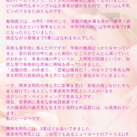
紙のゲームです）で、たくさんの同級生に遊んでもらいました。
いつの時代もギャンブルは主催者が儲かるもので、ずいぶん牛乳
ビンのフタをためたものです。
勉強面では、小学5・6年のころ、算数の教科書を誰が一番早く終
わらせるかという競争をしたり、中学3年の時には学年全体で2番
になったりしていました。
残念ながら最後まで1番にはなれませんでした。
高校も進学校に進んだのですが、学校の勉強ばっかりをやってい
ると、昔の自分の中にあった面白いところがどんどん減っていく
のがわかり、本来の魂の声というか、人間性の回復というか、自
然な形で前衛的な芸術に興味を持っていきました。
「太陽の塔」の作者で、「芸術は爆発だ！」のセリフで有名な岡
本太郎氏の前衛的な考え方にものすごく感化されていきました。
一方、岡本太郎氏の考え方に影響を受け「前衛の道」をひたすら
走り続けている人として篠原有司男氏という人がいます。
ボクシング・ペインティングで有名な人です。
現在、世界的に著名な前衛芸術家です。
その篠原氏の破天荒な生き方と強烈な作品群には、心底惚れてい
ます。
私のヒーローです。
岡本太郎氏には、2度ほどお会いできました。
篠原有司男氏には、ご自宅でもあるニューヨークのアトリエに6