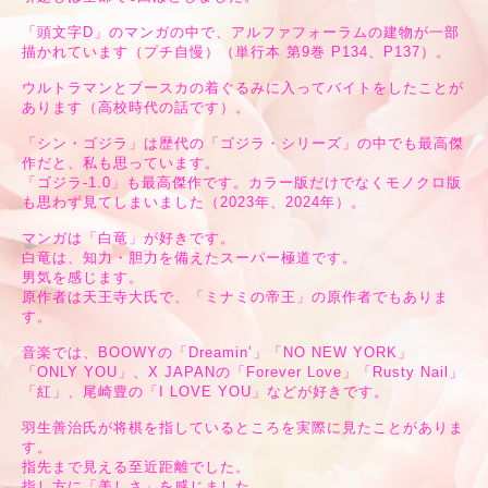
「頭文字D」のマンガの中で、アルファフォーラムの建物が一部
描かれています（プチ自慢）（単行本 第9巻 P134、P137）。
ウルトラマンとブースカの着ぐるみに入ってバイトをしたことが
あります（高校時代の話です）。
「シン・ゴジラ」は歴代の「ゴジラ・シリーズ」の中でも最高傑
作だと、私も思っています。
「ゴジラ-1.0」も最高傑作です。カラー版だけでなくモノクロ版
も思わず見てしまいました（2023年、2024年）。
マンガは「白竜」が好きです。
白竜は、知力・胆力を備えたスーパー極道です。
男気を感じます。
原作者は天王寺大氏で、「ミナミの帝王」の原作者でもありま
す。
音楽では、BOOWYの「Dreamin’」「NO NEW YORK」
「ONLY YOU」、X JAPANの「Forever Love」「Rusty Nail」
「紅」、尾崎豊の「I LOVE YOU」などが好きです。
羽生善治氏が将棋を指しているところを実際に見たことがありま
す。
指先まで見える至近距離でした。
指し方に「美しさ」を感じました。