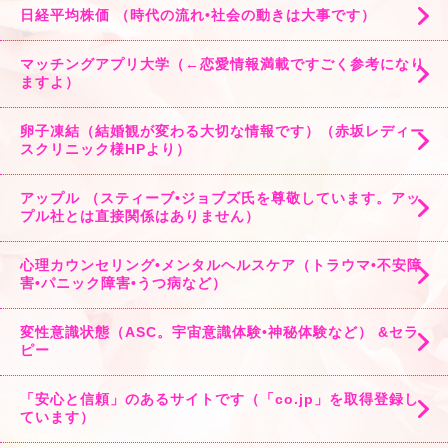
日経平均株価 （時代の流れ•社会の動きは大事です）
マッチングアプリ大学（←恋愛情報満載ですごく参考になり
ますよ）
卵子凍結（結婚観が変わる大切な情報です）（赤坂レディー
スクリニック様HPより）
アップル （スティーブ•ジョブズ氏を尊敬しています。アッ
プル社とは直接関係はありません）
心理カウンセリング•メンタルヘルスケア（トラウマ•不安障
害•パニック障害•うつ病など）
変性意識状態（ASC。宇宙意識体験•神秘体験など） &セラ
ピー
「安心と信頼」のあるサイトです（「co.jp」を取得登録し
ています）