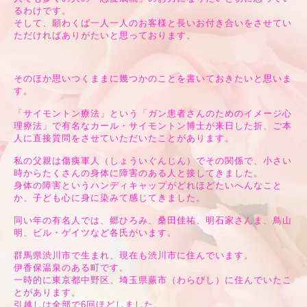
るわけです。
そして、願わくば一人一人のお客様と長いお付き合いをさせてい
ただければありがたいと思っております。
そのほか思いつくままに幾つかのことを書いておきたいと思いま
す。
「サイモントン療法」という「ガン患者さんのためのイメージ心
理療法」で有名なカール・サイモントン博士が来日した折、ご本
人に直接質問をさせていただいたことがあります。
私の父親は傷痍軍人（しょういぐんじん）でその関係で、小さい
時からたくさんの身体に障害のある人と接してきました。
身体の障害というハンディキャップがどれほどたいへんなこと
か、子ども心に身に染みて感じてきました。
同い年の有名人では、郷ひろみ、桑田佳祐、明石家さんま、鳥山
明、ビル・ゲイツなど各氏がいます。
群馬県渋川市で生まれ、現在も渋川市に住んでいます。
伊香保温泉のある町です。
一時的に東京都中野区、埼玉県蕨市（わらびし）に住んでいたこ
とがあります。
引越しは全部で6回ほどしました。