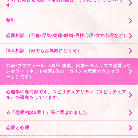
す）
割引
恋愛相談 （不倫•浮気•復縁•離婚•男性心理•女性心理など）
悩み相談 （何でもお気軽にどうぞ）
代表•プロフィール （高平 康義。日本一のカリスマ恋愛カウ
ンセラー（ネット検索1位の「カリスマ恋愛カウンセラ
ー」）です）
心理学の専門家です。スピリチュアリティ（スピリチュア
ル）の研究もしています。
☆「恋愛相談5選！」等に選ばれました
恋愛と心理