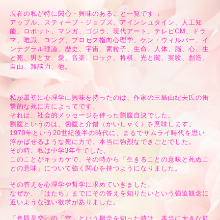
現在の私が特に関心・興味のあること一覧です→
アップル、スティーブ・ジョブズ、アインシュタイン、人工知
能、ロボット、マンガ、ゴジラ、現代アート、テレビCM、ドラ
マ、唯識、ユング、プロセス指向心理学、ケン・ウィルバー、イ
ンテグラル理論、歴史、宇宙、素粒子、生命、人体、脳、心、生
と死、男と女、愛、音楽、ロック、将棋、光と闇、実験、創造、
自由、雑談力、他。
私が最初に心理学に興味を持ったのは、作家の三島由紀夫氏の衝
撃的な死に方によってです。
それは、社会的メッセージを伴った割腹自決でした。
割腹というのは、切腹と介錯（かいしゃく）を意味します。
1970年という20世紀後半の時代に、まるでサムライ時代を思い
浮かばせるような死に方で、本当に強烈なできごとでした。
その時、私は中学3年生でした。
このことがキッカケで、その時から「生きることの意味と死ぬこ
との意味」について強く関心を持つようになりました。
その答えを心理学や哲学に求めていきました。
なぜか、「はたち」までにその答えを知りたいという強迫観念に
近いような強い欲求がありました。
「色即是空」の「空」という概念を知った時は、本当に大きな歓