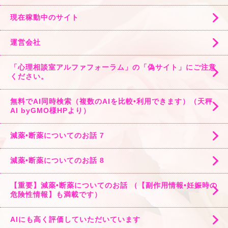
現在稼動中のサイト
運営会社
「心理相談室アルファフォーラム」の「偽サイト」にご注意
ください。
無料でAI同時検索（複数のAIを比較•利用できます）（天秤
AI byGMO様HPより）
減薬•断薬についてのお話 7
減薬•断薬についてのお話 8
【重要】減薬•断薬についてのお話 （【副作用情報•妊娠時の
危険性情報】も満載です）
AIにも高く評価していただいています