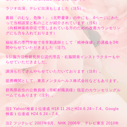
ラジオ出演、テレビ出演もしました（注5）。
書籍「のむな、危険！」（北野慶著）の中にも、4ページにわた
って当相談室と私のことが紹介されています（注6）。
（向精神薬依存症で苦しまれている方のための改善カウンセリン
グにも力を入れております）
福祉系の専門学校で非常勤講師として「精神保健」の講義を3年
間やらせていただきました（注7)。
SSI脳力活性研究所公認代理店・右脳開発インストラクターもや
らせていただきました。
講演もたくさんやらせていただいております（注8）。
提携機関として、東京メンタルヘルス株式会社などもあります。
群馬県在住の公務員様（市町村職員様）指定のカウンセリングル
ームでもあります（注9）。
注1 Yahoo!検索１位達成 H18.11.26とH24.6.24～7.4。Google
検索１位達成 H24.6.24～7.4。
注2 フジテレビ 2007年9月、NHK 2006年、テレビ東京 2010年