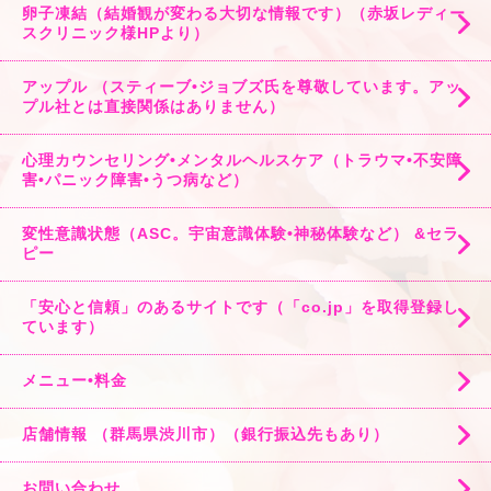
卵子凍結（結婚観が変わる大切な情報です）（赤坂レディー
スクリニック様HPより）
アップル （スティーブ•ジョブズ氏を尊敬しています。アッ
プル社とは直接関係はありません）
心理カウンセリング•メンタルヘルスケア（トラウマ•不安障
害•パニック障害•うつ病など）
変性意識状態（ASC。宇宙意識体験•神秘体験など） &セラ
ピー
「安心と信頼」のあるサイトです（「co.jp」を取得登録し
ています）
メニュー•料金
店舗情報 （群馬県渋川市）（銀行振込先もあり）
お問い合わせ