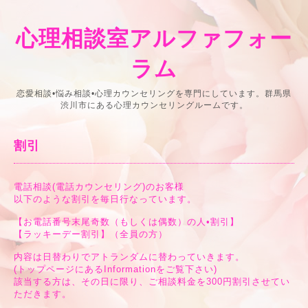
心理相談室アルファフォー
ラム
恋愛相談•悩み相談•心理カウンセリングを専門にしています。群馬県
渋川市にある心理カウンセリングルームです。
割引
電話相談(電話カウンセリング)のお客様
以下のような割引を毎日行なっています。
【お電話番号末尾奇数（もしくは偶数）の人•割引】
【ラッキーデー割引】（全員の方）
内容は日替わりでアトランダムに替わっていきます。
(トップページにあるInformationをご覧下さい)
該当する方は、その日に限り、ご相談料金を300円割引させてい
ただきます。