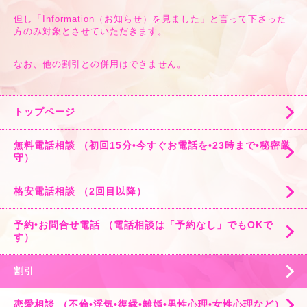
但し「Information（お知らせ）を見ました」と言って下さった
方のみ対象とさせていただきます。
なお、他の割引との併用はできません。
トップページ
無料電話相談 （初回15分•今すぐお電話を•23時まで•秘密厳
守）
格安電話相談 （2回目以降）
予約•お問合せ電話 （電話相談は「予約なし」でもOKで
す）
割引
恋愛相談 （不倫•浮気•復縁•離婚•男性心理•女性心理など）