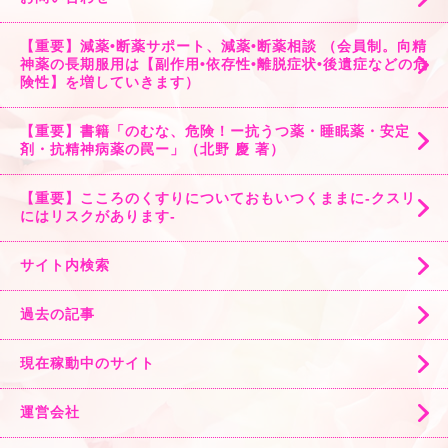
【重要】減薬•断薬サポート、減薬•断薬相談 （会員制。向精
神薬の長期服用は【副作用•依存性•離脱症状•後遺症などの危
険性】を増していきます）
【重要】書籍「のむな、危険！ー抗うつ薬・睡眠薬・安定
剤・抗精神病薬の罠ー」（北野 慶 著）
【重要】こころのくすりについておもいつくままに-クスリ
にはリスクがあります-
サイト内検索
過去の記事
現在稼動中のサイト
運営会社