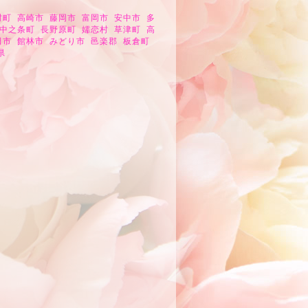
村町 高崎市 藤岡市 富岡市 安中市 多
 中之条町 長野原町 嬬恋村 草津町 高
田市 館林市 みどり市 邑楽郡 板倉町
県