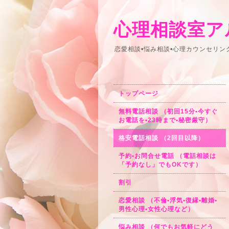
心理相談室ア
恋愛相談•悩み相談•心理カウンセリ
トップページ
無料電話相談 （初回15分•今すぐ
お電話を•23時まで•秘密厳守）
格安電話相談 （2回目以降）
予約•お問合せ電話 （電話相談は
「予約なし」でもOKです）
割引
恋愛相談 （不倫•浮気•復縁•離婚•
男性心理•女性心理など）
悩み相談 （何でもお気軽にどう