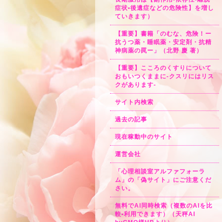
症状•後遺症などの危険性】を増し
ていきます）
【重要】書籍「のむな、危険！ー
抗うつ薬・睡眠薬・安定剤・抗精
神病薬の罠ー」（北野 慶 著）
【重要】こころのくすりについて
おもいつくままに-クスリにはリス
クがあります-
サイト内検索
過去の記事
現在稼動中のサイト
運営会社
「心理相談室アルファフォーラ
ム」の「偽サイト」にご注意くだ
さい。
無料でAI同時検索（複数のAIを比
較•利用できます）（天秤AI