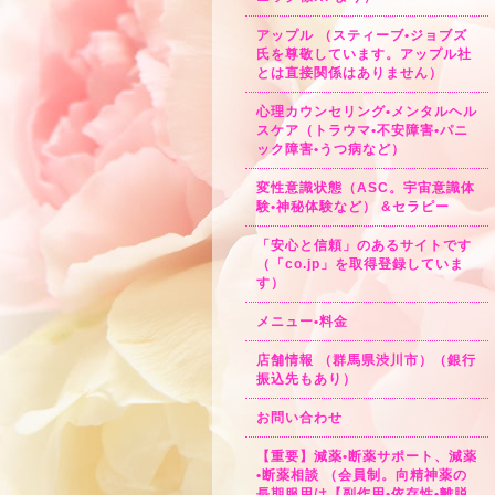
アップル （スティーブ•ジョブズ
氏を尊敬しています。アップル社
とは直接関係はありません）
心理カウンセリング•メンタルヘル
スケア（トラウマ•不安障害•パニ
ック障害•うつ病など）
変性意識状態（ASC。宇宙意識体
験•神秘体験など） &セラピー
「安心と信頼」のあるサイトです
（「co.jp」を取得登録していま
す）
メニュー•料金
店舗情報 （群馬県渋川市）（銀行
振込先もあり）
お問い合わせ
【重要】減薬•断薬サポート、減薬
•断薬相談 （会員制。向精神薬の
長期服用は【副作用•依存性•離脱