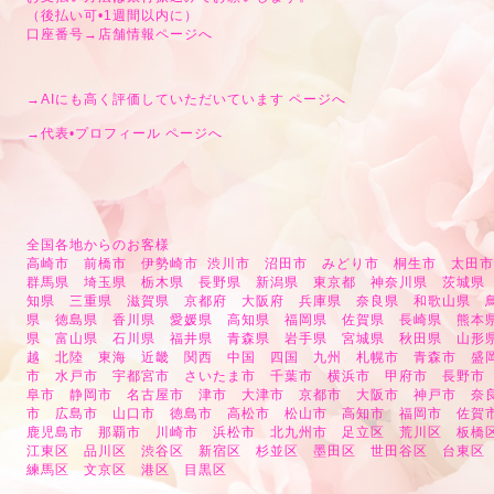
（後払い可•1週間以内に）
口座番号→
店舗情報ページへ
→
AIにも高く評価していただいています ページへ
→
代表•プロフィール ページへ
全国各地からのお客様
高崎市 前橋市 伊勢崎市 渋川市 沼田市 みどり市 桐生市 太田
群馬県 埼玉県 栃木県 長野県 新潟県 東京都 神奈川県 茨城県
知県 三重県 滋賀県 京都府 大阪府 兵庫県 奈良県 和歌山県 
県 徳島県 香川県 愛媛県 高知県 福岡県 佐賀県 長崎県 熊本
県 富山県 石川県 福井県 青森県 岩手県 宮城県 秋田県 山形
越 北陸 東海 近畿 関西 中国 四国 九州 札幌市 青森市 盛
市 水戸市 宇都宮市 さいたま市 千葉市 横浜市 甲府市 長野市
阜市 静岡市 名古屋市 津市 大津市 京都市 大阪市 神戸市 奈
市 広島市 山口市 徳島市 高松市 松山市 高知市 福岡市 佐
鹿児島市 那覇市 川崎市 浜松市 北九州市 足立区 荒川区 板
江東区 品川区 渋谷区 新宿区 杉並区 墨田区 世田谷区 台東
練馬区 文京区 港区 目黒区