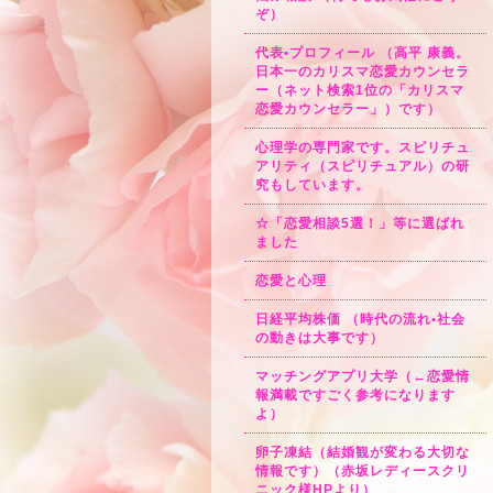
ぞ）
代表•プロフィール （高平 康義。
日本一のカリスマ恋愛カウンセラ
ー（ネット検索1位の「カリスマ
恋愛カウンセラー」）です）
心理学の専門家です。スピリチュ
アリティ（スピリチュアル）の研
究もしています。
☆「恋愛相談5選！」等に選ばれ
ました
恋愛と心理
日経平均株価 （時代の流れ•社会
の動きは大事です）
マッチングアプリ大学（←恋愛情
報満載ですごく参考になります
よ）
卵子凍結（結婚観が変わる大切な
情報です）（赤坂レディースクリ
ニック様HPより）