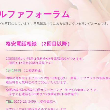
ルファフォーラム
ングを専門にしています。群馬県渋川市にある心理カウンセリングルームです
格安電話相談 （2回目以降）
2回目以降のご利用は低料金•格安電話相談ができます。
（初回も15分目以降は同様です）
1分 168円
（ご相談料金）
同様の他社サイトに比べて2割〜3割お安い、業界トップクラスの低料金
通話料金も無料なのでご安心いただけます。
恋愛相談•悩み相談•心理カウンセリング 何でもお気軽にどうぞ。
（今すぐお電話を•23時まで•水曜定休日•秘密厳守）
TEL.
0279-23-3450 →
受付電話へ
お支払い方法は銀行振込みでお願いします。