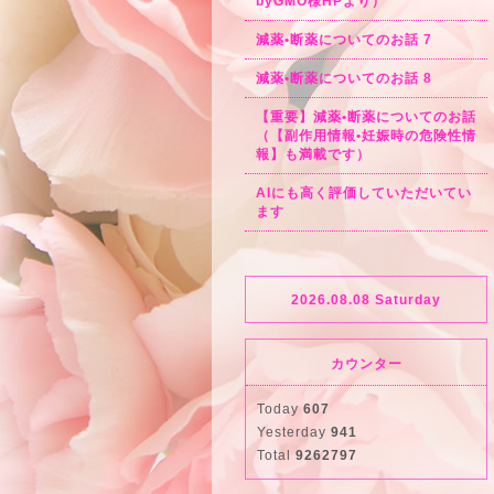
byGMO様HPより）
減薬•断薬についてのお話 7
減薬•断薬についてのお話 8
【重要】減薬•断薬についてのお話
（【副作用情報•妊娠時の危険性情
報】も満載です）
AIにも高く評価していただいてい
ます
2026.08.08 Saturday
カウンター
Today
607
Yesterday
941
Total
9262797