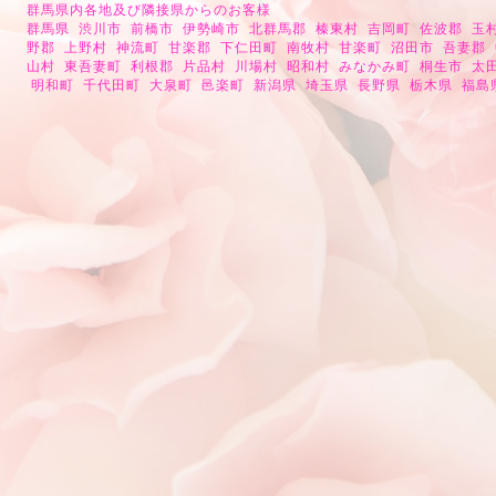
群馬県内各地及び隣接県からのお客様
群馬県 渋川市 前橋市 伊勢崎市 北群馬郡 榛東村 吉岡町 佐波郡 玉
野郡 上野村 神流町 甘楽郡 下仁田町 南牧村 甘楽町 沼田市 吾妻郡
山村 東吾妻町 利根郡 片品村 川場村 昭和村 みなかみ町 桐生市 太
明和町 千代田町 大泉町 邑楽町 新潟県 埼玉県 長野県 栃木県 福島