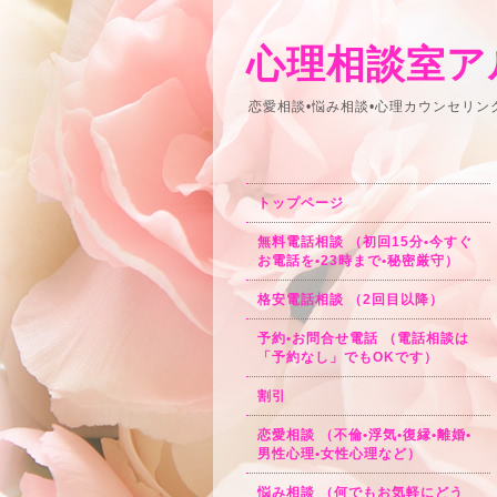
心理相談室ア
恋愛相談•悩み相談•心理カウンセリ
トップページ
無料電話相談 （初回15分•今すぐ
お電話を•23時まで•秘密厳守）
格安電話相談 （2回目以降）
予約•お問合せ電話 （電話相談は
「予約なし」でもOKです）
割引
恋愛相談 （不倫•浮気•復縁•離婚•
男性心理•女性心理など）
悩み相談 （何でもお気軽にどう