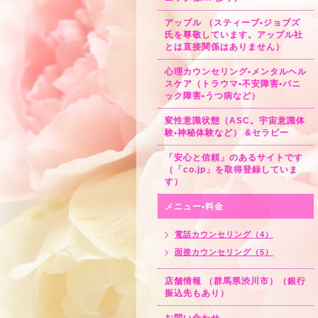
アップル （スティーブ•ジョブズ
氏を尊敬しています。アップル社
とは直接関係はありません）
心理カウンセリング•メンタルヘル
スケア（トラウマ•不安障害•パニ
ック障害•うつ病など）
変性意識状態（ASC。宇宙意識体
験•神秘体験など） &セラピー
「安心と信頼」のあるサイトです
（「co.jp」を取得登録していま
す）
メニュー•料金
電話カウンセリング（4）
面接カウンセリング（5）
店舗情報 （群馬県渋川市）（銀行
振込先もあり）