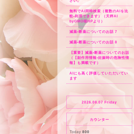
さい。
無料でAI同時検索（複数のAIを比
較•利用できます）（天秤AI
byGMO様HPより）
減薬•断薬についてのお話 7
減薬•断薬についてのお話 8
【重要】減薬•断薬についてのお話
（【副作用情報•妊娠時の危険性情
報】も満載です）
AIにも高く評価していただいてい
ます
2026.08.07 Friday
カウンター
Today
800