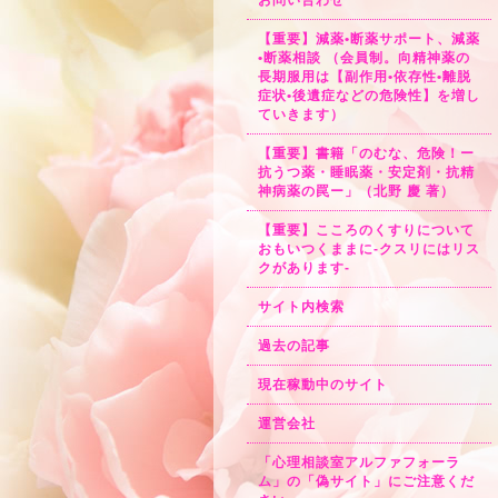
お問い合わせ
【重要】減薬•断薬サポート、減薬
•断薬相談 （会員制。向精神薬の
長期服用は【副作用•依存性•離脱
症状•後遺症などの危険性】を増し
ていきます）
【重要】書籍「のむな、危険！ー
抗うつ薬・睡眠薬・安定剤・抗精
神病薬の罠ー」（北野 慶 著）
【重要】こころのくすりについて
おもいつくままに-クスリにはリス
クがあります-
サイト内検索
過去の記事
現在稼動中のサイト
運営会社
「心理相談室アルファフォーラ
ム」の「偽サイト」にご注意くだ