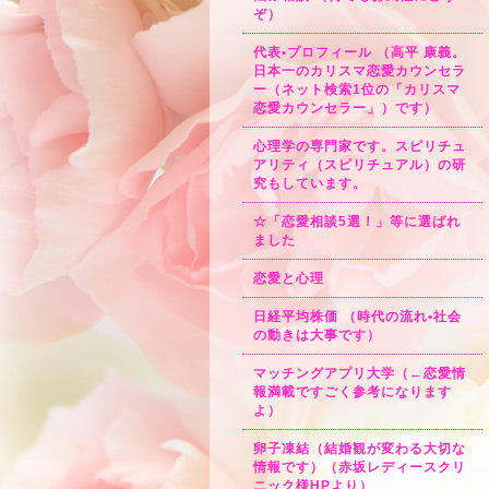
ぞ）
代表•プロフィール （高平 康義。
日本一のカリスマ恋愛カウンセラ
ー（ネット検索1位の「カリスマ
恋愛カウンセラー」）です）
心理学の専門家です。スピリチュ
アリティ（スピリチュアル）の研
究もしています。
☆「恋愛相談5選！」等に選ばれ
ました
恋愛と心理
日経平均株価 （時代の流れ•社会
の動きは大事です）
マッチングアプリ大学（←恋愛情
報満載ですごく参考になります
よ）
卵子凍結（結婚観が変わる大切な
情報です）（赤坂レディースクリ
ニック様HPより）