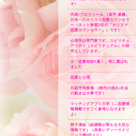
ぞ）
代表•プロフィール （高平 康義。
日本一のカリスマ恋愛カウンセラ
ー（ネット検索1位の「カリスマ
恋愛カウンセラー」）です）
心理学の専門家です。スピリチュ
アリティ（スピリチュアル）の研
究もしています。
☆「恋愛相談5選！」等に選ばれ
ました
恋愛と心理
日経平均株価 （時代の流れ•社会
の動きは大事です）
マッチングアプリ大学（←恋愛情
報満載ですごく参考になります
よ）
卵子凍結（結婚観が変わる大切な
情報です）（赤坂レディースクリ
ニック様HPより）