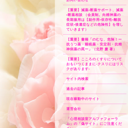
お問い合わせ
【重要】減薬•断薬サポート、減薬
•断薬相談 （会員制。向精神薬の
長期服用は【副作用•依存性•離脱
症状•後遺症などの危険性】を増し
ていきます）
【重要】書籍「のむな、危険！ー
抗うつ薬・睡眠薬・安定剤・抗精
神病薬の罠ー」（北野 慶 著）
【重要】こころのくすりについて
おもいつくままに-クスリにはリス
クがあります-
サイト内検索
過去の記事
現在稼動中のサイト
運営会社
「心理相談室アルファフォーラ
ム」の「偽サイト」にご注意くだ