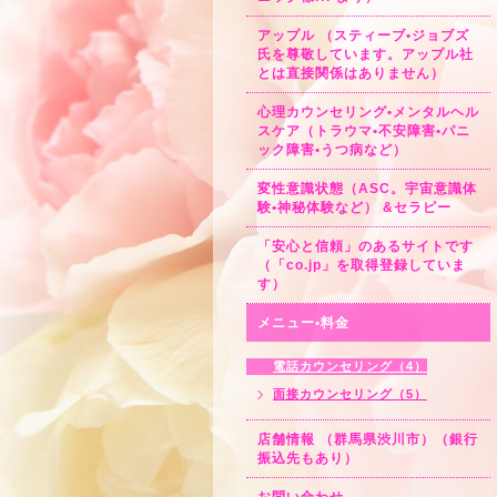
アップル （スティーブ•ジョブズ
氏を尊敬しています。アップル社
とは直接関係はありません）
心理カウンセリング•メンタルヘル
スケア（トラウマ•不安障害•パニ
ック障害•うつ病など）
変性意識状態（ASC。宇宙意識体
験•神秘体験など） &セラピー
「安心と信頼」のあるサイトです
（「co.jp」を取得登録していま
す）
メニュー•料金
電話カウンセリング（4）
面接カウンセリング（5）
店舗情報 （群馬県渋川市）（銀行
振込先もあり）