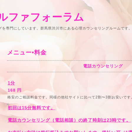
ルファフォーラム
ングを専門にしています。群馬県渋川市にある心理カウンセリングルームです
メニュー•料金
電話カウンセリング
1分
168 円
格安のご相談料金です。同様の他社サイトに比べて2割〜3割お安いです
初回は15分無料です。
電話カウンセリング（電話相談）の終了時刻は23時です。