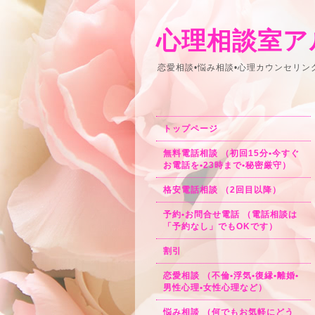
心理相談室ア
恋愛相談•悩み相談•心理カウンセリ
トップページ
無料電話相談 （初回15分•今すぐ
お電話を•23時まで•秘密厳守）
格安電話相談 （2回目以降）
予約•お問合せ電話 （電話相談は
「予約なし」でもOKです）
割引
恋愛相談 （不倫•浮気•復縁•離婚•
男性心理•女性心理など）
悩み相談 （何でもお気軽にどう