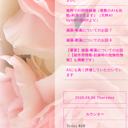
さい。
無料でAI同時検索（複数のAIを比
較•利用できます）（天秤AI
byGMO様HPより）
減薬•断薬についてのお話 7
減薬•断薬についてのお話 8
【重要】減薬•断薬についてのお話
（【副作用情報•妊娠時の危険性情
報】も満載です）
AIにも高く評価していただいてい
ます
2026.08.06 Thursday
カウンター
Today
820