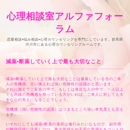
心理相談室アルファフォー
ラム
恋愛相談•悩み相談•心理カウンセリングを専門にしています。群馬県
渋川市にある心理カウンセリングルームです。
減薬•断薬していく上で最も大切なこと
減薬•断薬していく上で最も大切なことは服薬している当のご本
人の危機感、言い換えれば強い危険性の認識かと思います。
それに加えてご家族の中で、もしくは身近な人の中で、一人以上
でも同様の危機感を持っている方がいれば、ご本人に対しても大
きな心の支えになることでしょう。
危機感（強い危険性の認識）はつまるところ強い本気度とも言え
ます。
いずれにしても減薬•断薬の過程は修行みたいなもので、副作用
や離脱症状に注意しつつ、焦る気持ちや不安な気持ちをコントロ