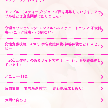
スクリニック様HPより）
アップル （スティーブ•ジョブズ氏を尊敬しています。アッ
プル社とは直接関係はありません）
心理カウンセリング•メンタルヘルスケア（トラウマ•不安障
害•パニック障害•うつ病など）
変性意識状態（ASC。宇宙意識体験•神秘体験など） &セラ
ピー
「安心と信頼」のあるサイトです（「co.jp」を取得登録し
ています）
メニュー•料金
店舗情報 （群馬県渋川市）（銀行振込先もあり）
お問い合わせ