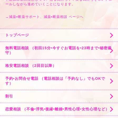
ールしながら進めていくことになります。
→
減薬•断薬サポート、減薬•断薬相談 ページへ
トップページ
無料電話相談 （初回15分•今すぐお電話を•23時まで•秘密厳
守）
格安電話相談 （2回目以降）
予約•お問合せ電話 （電話相談は「予約なし」でもOKで
す）
割引
恋愛相談 （不倫•浮気•復縁•離婚•男性心理•女性心理など）