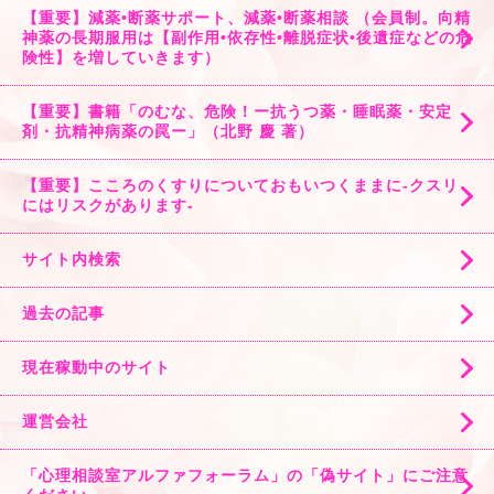
【重要】減薬•断薬サポート、減薬•断薬相談 （会員制。向精
神薬の長期服用は【副作用•依存性•離脱症状•後遺症などの危
険性】を増していきます）
【重要】書籍「のむな、危険！ー抗うつ薬・睡眠薬・安定
剤・抗精神病薬の罠ー」（北野 慶 著）
【重要】こころのくすりについておもいつくままに-クスリ
にはリスクがあります-
サイト内検索
過去の記事
現在稼動中のサイト
運営会社
「心理相談室アルファフォーラム」の「偽サイト」にご注意