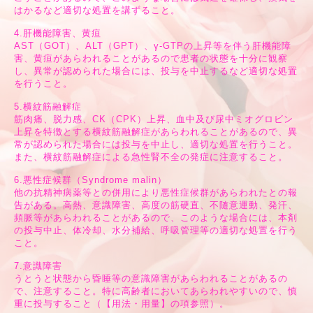
はかるなど適切な処置を講ずること。
4.肝機能障害、黄疸
AST（GOT）、ALT（GPT）、γ-GTPの上昇等を伴う肝機能障
害、黄疸があらわれることがあるので患者の状態を十分に観察
し、異常が認められた場合には、投与を中止するなど適切な処置
を行うこと。
5.横紋筋融解症
筋肉痛、脱力感、CK（CPK）上昇、血中及び尿中ミオグロビン
上昇を特徴とする横紋筋融解症があらわれることがあるので、異
常が認められた場合には投与を中止し、適切な処置を行うこと。
また、横紋筋融解症による急性腎不全の発症に注意すること。
6.悪性症候群（Syndrome malin）
他の抗精神病薬等との併用により悪性症候群があらわれたとの報
告がある。高熱、意識障害、高度の筋硬直、不随意運動、発汗、
頻脈等があらわれることがあるので、このような場合には、本剤
の投与中止、体冷却、水分補給、呼吸管理等の適切な処置を行う
こと。
7.意識障害
うとうと状態から昏睡等の意識障害があらわれることがあるの
で、注意すること。特に高齢者においてあらわれやすいので、慎
重に投与すること（【用法・用量】の項参照）。