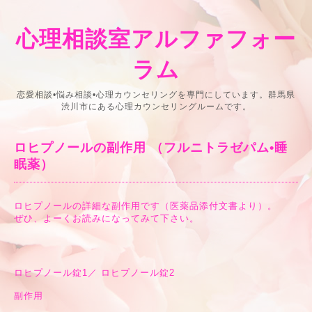
心理相談室アルファフォー
ラム
恋愛相談•悩み相談•心理カウンセリングを専門にしています。群馬県
渋川市にある心理カウンセリングルームです。
ロヒプノールの副作用 （フルニトラゼパム•睡
眠薬）
ロヒプノールの詳細な副作用です（医薬品添付文書より）。
ぜひ、よーくお読みになってみて下さい。
ロヒプノール錠1／ ロヒプノール錠2
副作用