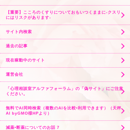
【重要】こころのくすりについておもいつくままに-クスリ
にはリスクがあります-
サイト内検索
過去の記事
現在稼動中のサイト
運営会社
「心理相談室アルファフォーラム」の「偽サイト」にご注意
ください。
無料でAI同時検索（複数のAIを比較•利用できます）（天秤
AI byGMO様HPより）
減薬•断薬についてのお話 7