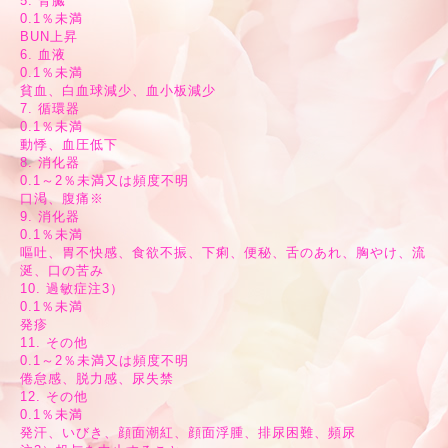
5. 腎臓
0.1％未満
BUN上昇
6. 血液
0.1％未満
貧血、白血球減少、血小板減少
7. 循環器
0.1％未満
動悸、血圧低下
8. 消化器
0.1～2％未満又は頻度不明
口渇、腹痛※
9. 消化器
0.1％未満
嘔吐、胃不快感、食欲不振、下痢、便秘、舌のあれ、胸やけ、流
涎、口の苦み
10. 過敏症注3）
0.1％未満
発疹
11. その他
0.1～2％未満又は頻度不明
倦怠感、脱力感、尿失禁
12. その他
0.1％未満
発汗、いびき、顔面潮紅、顔面浮腫、排尿困難、頻尿