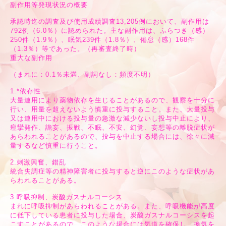
副作用等発現状況の概要
承認時迄の調査及び使用成績調査13,205例において、副作用は
792例（6.0％）に認められた。主な副作用は、ふらつき（感）
250件（1.9％）、眠気239件（1.8％）、倦怠（感）168件
（1.3％）等であった。（再審査終了時）
重大な副作用
（まれに：0.1％未満、副詞なし：頻度不明）
1.*依存性
大量連用により薬物依存を生じることがあるので、観察を十分に
行い、用量を超えないよう慎重に投与すること。また、大量投与
又は連用中における投与量の急激な減少ないし投与中止により、
痙攣発作、譫妄、振戦、不眠、不安、幻覚、妄想等の離脱症状が
あらわれることがあるので、投与を中止する場合には、徐々に減
量するなど慎重に行うこと。
2.刺激興奮、錯乱
統合失調症等の精神障害者に投与すると逆にこのような症状があ
らわれることがある。
3.呼吸抑制、炭酸ガスナルコーシス
まれに呼吸抑制があらわれることがある。また、呼吸機能が高度
に低下している患者に投与した場合、炭酸ガスナルコーシスを起
こすことがあるので、このような場合には気道を確保し、換気を