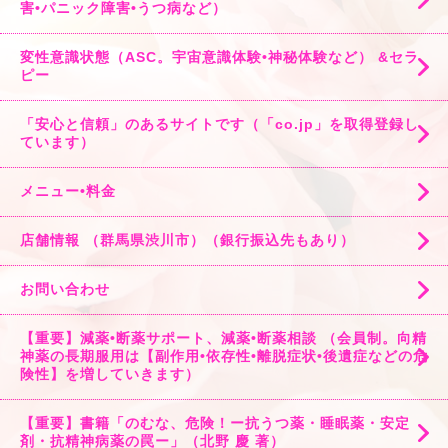
害•パニック障害•うつ病など）
変性意識状態（ASC。宇宙意識体験•神秘体験など） &セラ
ピー
「安心と信頼」のあるサイトです（「co.jp」を取得登録し
ています）
メニュー•料金
店舗情報 （群馬県渋川市）（銀行振込先もあり）
お問い合わせ
【重要】減薬•断薬サポート、減薬•断薬相談 （会員制。向精
神薬の長期服用は【副作用•依存性•離脱症状•後遺症などの危
険性】を増していきます）
【重要】書籍「のむな、危険！ー抗うつ薬・睡眠薬・安定
剤・抗精神病薬の罠ー」（北野 慶 著）