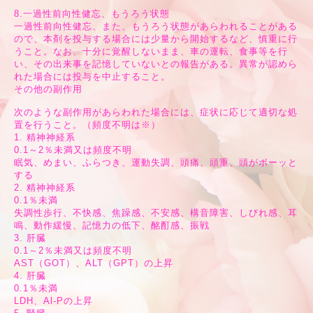
8.一過性前向性健忘、もうろう状態
一過性前向性健忘、また、もうろう状態があらわれることがある
ので、本剤を投与する場合には少量から開始するなど、慎重に行
うこと。なお、十分に覚醒しないまま、車の運転、食事等を行
い、その出来事を記憶していないとの報告がある。異常が認めら
れた場合には投与を中止すること。
その他の副作用
次のような副作用があらわれた場合には、症状に応じて適切な処
置を行うこと。（頻度不明は※）
1. 精神神経系
0.1～2％未満又は頻度不明
眠気、めまい、ふらつき、運動失調、頭痛、頭重、頭がボーッと
する
2. 精神神経系
0.1％未満
失調性歩行、不快感、焦躁感、不安感、構音障害、しびれ感、耳
鳴、動作緩慢、記憶力の低下、酩酊感、振戦
3. 肝臓
0.1～2％未満又は頻度不明
AST（GOT）、ALT（GPT）の上昇
4. 肝臓
0.1％未満
LDH、Al-Pの上昇