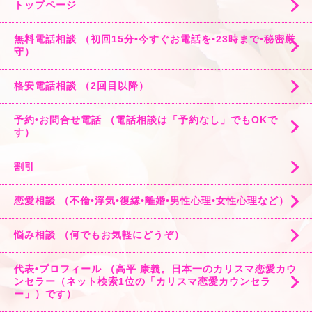
トップページ
無料電話相談 （初回15分•今すぐお電話を•23時まで•秘密厳
守）
格安電話相談 （2回目以降）
予約•お問合せ電話 （電話相談は「予約なし」でもOKで
す）
割引
恋愛相談 （不倫•浮気•復縁•離婚•男性心理•女性心理など）
悩み相談 （何でもお気軽にどうぞ）
代表•プロフィール （高平 康義。日本一のカリスマ恋愛カウ
ンセラー（ネット検索1位の「カリスマ恋愛カウンセラ
ー」）です）