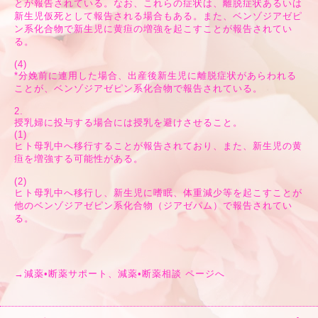
とが報告されている。なお、これらの症状は、離脱症状あるいは
新生児仮死として報告される場合もある。また、ベンゾジアゼピ
ン系化合物で新生児に黄疸の増強を起こすことが報告されてい
る。
(4)
*分娩前に連用した場合、出産後新生児に離脱症状があらわれる
ことが、ベンゾジアゼピン系化合物で報告されている。
2.
授乳婦に投与する場合には授乳を避けさせること。
(1)
ヒト母乳中へ移行することが報告されており、また、新生児の黄
疸を増強する可能性がある。
(2)
ヒト母乳中へ移行し、新生児に嗜眠、体重減少等を起こすことが
他のベンゾジアゼピン系化合物（ジアゼパム）で報告されてい
る。
→
減薬•断薬サポート、減薬•断薬相談 ページへ