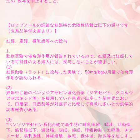
注3）投与を中止すること。
【ロヒプノールの詳細な妊娠時の危険性情報は以下の通りです
（医薬品添付文書より）】
妊婦、産婦、授乳婦等への投与
1.
動物実験で催奇形作用が報告されているので、妊婦又は妊娠して
いる可能性のある婦人には、投与しないことが望ましい。
(1)
妊娠動物（ラット）に投与した実験で、50mg/kgの用量で催奇形
作用が認められる。
(2)
妊娠中に他のベンゾジアゼピン系化合物（ジアゼパム、クロルジ
アゼポキシド等）を服用していた患者が出産した新生児におい
て、口唇裂、口蓋裂等が対照群と比較して有意に多いとの疫学的
調査報告がある。
(3)
*ベンゾジアゼピン系化合物で新生児に哺乳困難、嘔吐、活動低
下、筋緊張低下、過緊張、嗜眠、傾眠、呼吸抑制・無呼吸、チア
ノーゼ、易刺激性、神経過敏、振戦、低体温、頻脈等を起こすこ