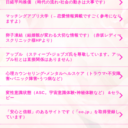
日経平均株価 （時代の流れ•社会の動きは大事です）
マッチングアプリ大学（←恋愛情報満載ですごく参考になり
ますよ）
卵子凍結（結婚観が変わる大切な情報です）（赤坂レディー
スクリニック様HPより）
アップル （スティーブ•ジョブズ氏を尊敬しています。アッ
プル社とは直接関係はありません）
心理カウンセリング•メンタルヘルスケア（トラウマ•不安障
害•パニック障害•うつ病など）
変性意識状態（ASC。宇宙意識体験•神秘体験など） &セラ
ピー
「安心と信頼」のあるサイトです（「co.jp」を取得登録し
ています）