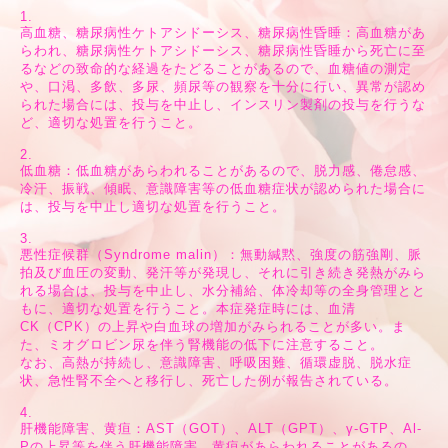
1.
高血糖、糖尿病性ケトアシドーシス、糖尿病性昏睡：高血糖があ
らわれ、糖尿病性ケトアシドーシス、糖尿病性昏睡から死亡に至
るなどの致命的な経過をたどることがあるので、血糖値の測定
や、口渇、多飲、多尿、頻尿等の観察を十分に行い、異常が認め
られた場合には、投与を中止し、インスリン製剤の投与を行うな
ど、適切な処置を行うこと。
2.
低血糖：低血糖があらわれることがあるので、脱力感、倦怠感、
冷汗、振戦、傾眠、意識障害等の低血糖症状が認められた場合に
は、投与を中止し適切な処置を行うこと。
3.
悪性症候群（Syndrome malin）：無動緘黙、強度の筋強剛、脈
拍及び血圧の変動、発汗等が発現し、それに引き続き発熱がみら
れる場合は、投与を中止し、水分補給、体冷却等の全身管理とと
もに、適切な処置を行うこと。本症発症時には、血清
CK（CPK）の上昇や白血球の増加がみられることが多い。ま
た、ミオグロビン尿を伴う腎機能の低下に注意すること。
なお、高熱が持続し、意識障害、呼吸困難、循環虚脱、脱水症
状、急性腎不全へと移行し、死亡した例が報告されている。
4.
肝機能障害、黄疸：AST（GOT）、ALT（GPT）、γ-GTP、Al-
Pの上昇等を伴う肝機能障害、黄疸があらわれることがあるの