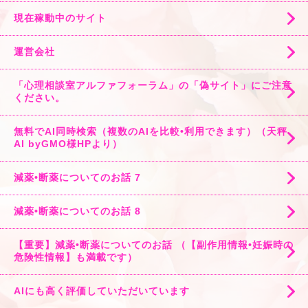
現在稼動中のサイト
運営会社
「心理相談室アルファフォーラム」の「偽サイト」にご注意
ください。
無料でAI同時検索（複数のAIを比較•利用できます）（天秤
AI byGMO様HPより）
減薬•断薬についてのお話 7
減薬•断薬についてのお話 8
【重要】減薬•断薬についてのお話 （【副作用情報•妊娠時の
危険性情報】も満載です）
AIにも高く評価していただいています