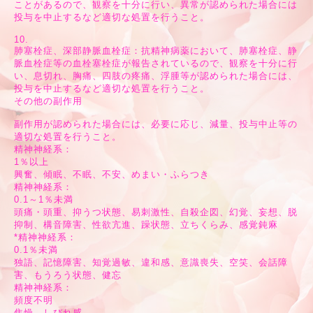
ことがあるので、観察を十分に行い、異常が認められた場合には
投与を中止するなど適切な処置を行うこと。
10.
肺塞栓症、深部静脈血栓症：抗精神病薬において、肺塞栓症、静
脈血栓症等の血栓塞栓症が報告されているので、観察を十分に行
い、息切れ、胸痛、四肢の疼痛、浮腫等が認められた場合には、
投与を中止するなど適切な処置を行うこと。
その他の副作用
副作用が認められた場合には、必要に応じ、減量、投与中止等の
適切な処置を行うこと。
精神神経系：
1％以上
興奮、傾眠、不眠、不安、めまい・ふらつき
精神神経系：
0.1～1％未満
頭痛・頭重、抑うつ状態、易刺激性、自殺企図、幻覚、妄想、脱
抑制、構音障害、性欲亢進、躁状態、立ちくらみ、感覚鈍麻
*精神神経系：
0.1％未満
独語、記憶障害、知覚過敏、違和感、意識喪失、空笑、会話障
害、もうろう状態、健忘
精神神経系：
頻度不明
焦燥、しびれ感