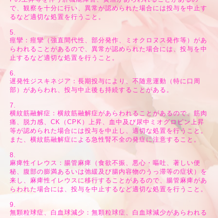
で、観察を十分に行い、異常が認められた場合には投与を中止す
るなど適切な処置を行うこと。
5.
痙攣：痙攣（強直間代性、部分発作、ミオクロヌス発作等）があ
らわれることがあるので、異常が認められた場合には、投与を中
止するなど適切な処置を行うこと。
6.
遅発性ジスキネジア：長期投与により、不随意運動（特に口周
部）があらわれ、投与中止後も持続することがある。
7.
横紋筋融解症：横紋筋融解症があらわれることがあるので、筋肉
痛、脱力感、CK（CPK）上昇、血中及び尿中ミオグロビン上昇
等が認められた場合には投与を中止し、適切な処置を行うこと。
また、横紋筋融解症による急性腎不全の発症に注意すること。
8.
麻痺性イレウス：腸管麻痺（食欲不振、悪心・嘔吐、著しい便
秘、腹部の膨満あるいは弛緩及び腸内容物のうっ滞等の症状）を
来し、麻痺性イレウスに移行することがあるので、腸管麻痺があ
らわれた場合には、投与を中止するなど適切な処置を行うこと。
9.
無顆粒球症、白血球減少：無顆粒球症、白血球減少があらわれる