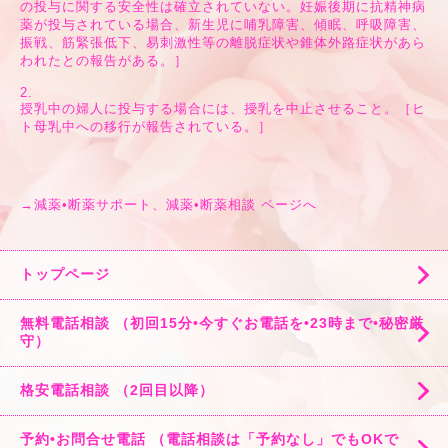
の投与に関する安全性は確立されていない。妊娠後期に抗精神病
薬が投与されている場合、新生児に哺乳障害、傾眠、呼吸障害、
振戦、筋緊張低下、易刺激性等の離脱症状や錐体外路症状があら
われたとの報告がある。］
2.
授乳中の婦人に投与する場合には、授乳を中止させること。［ヒ
ト母乳中への移行が報告されている。］
→
減薬•断薬サポート、減薬•断薬相談 ページへ
トップページ
無料電話相談 （初回15分•今すぐお電話を•23時まで•秘密厳
守）
格安電話相談 （2回目以降）
予約•お問合せ電話 （電話相談は「予約なし」でもOKで