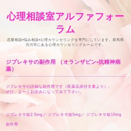
心理相談室アルファフォー
ラム
恋愛相談•悩み相談•心理カウンセリングを専門にしています。群馬県
渋川市にある心理カウンセリングルームです。
ジプレキサの副作用 （オランザピン•抗精神病
薬）
ジプレキサの詳細な副作用です（医薬品添付文書より）。
ぜひ、よーくお読みになってみて下さい。
ジプレキサ錠2.5mg／ ジプレキサ錠5mg／ ジプレキサ錠10mg
副作用