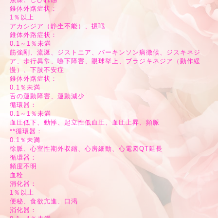
錐体外路症状：
1％以上
アカシジア（静坐不能）、振戦
錐体外路症状：
0.1～1％未満
筋強剛、流涎、ジストニア、パーキンソン病徴候、ジスキネジ
ア、歩行異常、嚥下障害、眼球挙上、ブラジキネジア（動作緩
慢）、下肢不安症
錐体外路症状：
0.1％未満
舌の運動障害、運動減少
循環器：
0.1～1％未満
血圧低下、動悸、起立性低血圧、血圧上昇、頻脈
**循環器：
0.1％未満
徐脈、心室性期外収縮、心房細動、心電図QT延長
循環器：
頻度不明
血栓
消化器：
1％以上
便秘、食欲亢進、口渇
消化器：