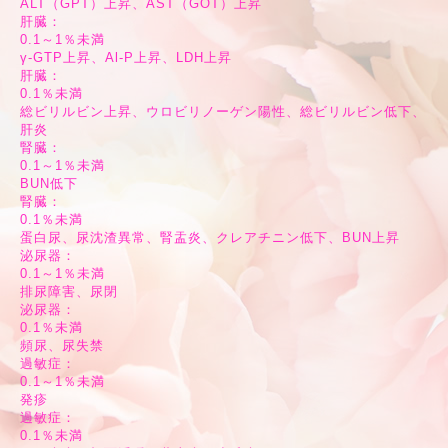
ALT（GPT）上昇、AST（GOT）上昇
肝臓：
0.1～1％未満
γ-GTP上昇、Al-P上昇、LDH上昇
肝臓：
0.1％未満
総ビリルビン上昇、ウロビリノーゲン陽性、総ビリルビン低下、
肝炎
腎臓：
0.1～1％未満
BUN低下
腎臓：
0.1％未満
蛋白尿、尿沈渣異常、腎盂炎、クレアチニン低下、BUN上昇
泌尿器：
0.1～1％未満
排尿障害、尿閉
泌尿器：
0.1％未満
頻尿、尿失禁
過敏症：
0.1～1％未満
発疹
過敏症：
0.1％未満