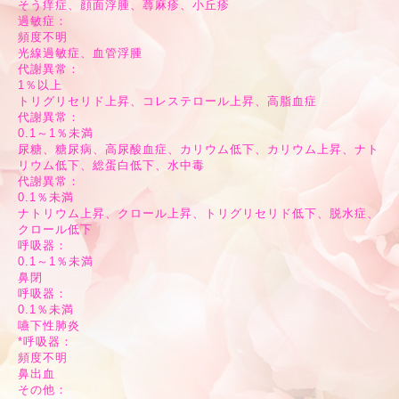
そう痒症、顔面浮腫、蕁麻疹、小丘疹
過敏症：
頻度不明
光線過敏症、血管浮腫
代謝異常：
1％以上
トリグリセリド上昇、コレステロール上昇、高脂血症
代謝異常：
0.1～1％未満
尿糖、糖尿病、高尿酸血症、カリウム低下、カリウム上昇、ナト
リウム低下、総蛋白低下、水中毒
代謝異常：
0.1％未満
ナトリウム上昇、クロール上昇、トリグリセリド低下、脱水症、
クロール低下
呼吸器：
0.1～1％未満
鼻閉
呼吸器：
0.1％未満
嚥下性肺炎
*呼吸器：
頻度不明
鼻出血
その他：