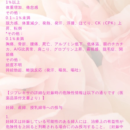
1％以上
体重増加、倦怠感
その他：
0.1～1％未満
脱力感、体重減少、発熱、発汗、浮腫、ほてり、CK（CPK）上
昇、転倒
*その他：
0.1％未満
胸痛、骨折、腰痛、死亡、アルブミン低下、低体温、眼のチカチ
カ、A/G比異常、肩こり、グロブリン上昇、霧視感、脱毛症、関
節痛
その他：
頻度不明
持続勃起、離脱反応（発汗、嘔気、嘔吐）
【ジプレキサの詳細な妊娠時の危険性情報は以下の通りです（医
薬品添付文書より）】
妊婦、産婦、授乳婦等への投与
1.
妊婦又は妊娠している可能性のある婦人には、治療上の有益性が
危険性を上回ると判断される場合にのみ投与すること。［妊娠中