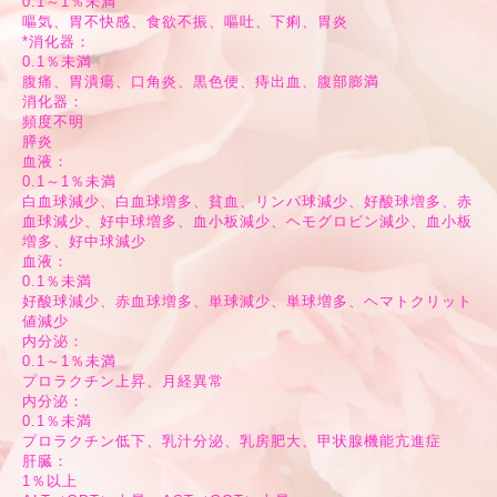
0.1～1％未満
嘔気、胃不快感、食欲不振、嘔吐、下痢、胃炎
*消化器：
0.1％未満
腹痛、胃潰瘍、口角炎、黒色便、痔出血、腹部膨満
消化器：
頻度不明
膵炎
血液：
0.1～1％未満
白血球減少、白血球増多、貧血、リンパ球減少、好酸球増多、赤
血球減少、好中球増多、血小板減少、ヘモグロビン減少、血小板
増多、好中球減少
血液：
0.1％未満
好酸球減少、赤血球増多、単球減少、単球増多、ヘマトクリット
値減少
内分泌：
0.1～1％未満
プロラクチン上昇、月経異常
内分泌：
0.1％未満
プロラクチン低下、乳汁分泌、乳房肥大、甲状腺機能亢進症
肝臓：
1％以上