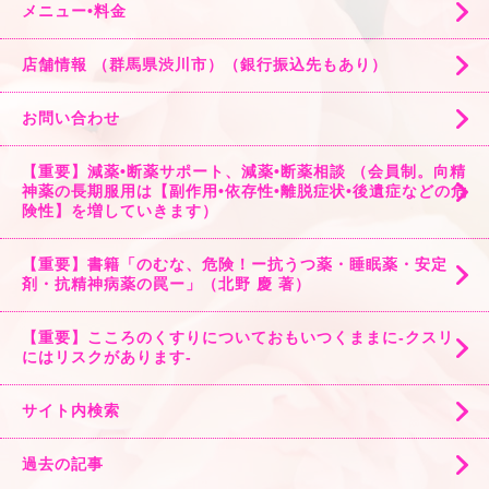
メニュー•料金
店舗情報 （群馬県渋川市）（銀行振込先もあり）
お問い合わせ
【重要】減薬•断薬サポート、減薬•断薬相談 （会員制。向精
神薬の長期服用は【副作用•依存性•離脱症状•後遺症などの危
険性】を増していきます）
【重要】書籍「のむな、危険！ー抗うつ薬・睡眠薬・安定
剤・抗精神病薬の罠ー」（北野 慶 著）
【重要】こころのくすりについておもいつくままに-クスリ
にはリスクがあります-
サイト内検索
過去の記事