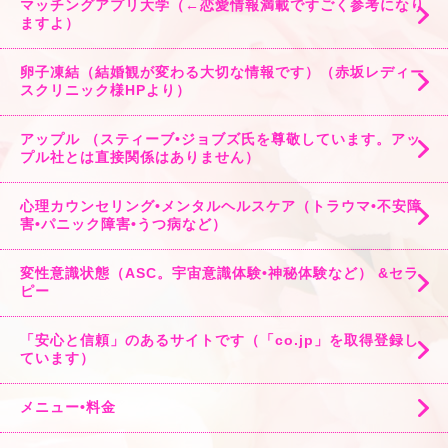
マッチングアプリ大学（←恋愛情報満載ですごく参考になり
ますよ）
卵子凍結（結婚観が変わる大切な情報です）（赤坂レディー
スクリニック様HPより）
アップル （スティーブ•ジョブズ氏を尊敬しています。アッ
プル社とは直接関係はありません）
心理カウンセリング•メンタルヘルスケア（トラウマ•不安障
害•パニック障害•うつ病など）
変性意識状態（ASC。宇宙意識体験•神秘体験など） &セラ
ピー
「安心と信頼」のあるサイトです（「co.jp」を取得登録し
ています）
メニュー•料金