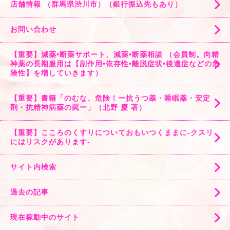
店舗情報 （群馬県渋川市）（銀行振込先もあり）
お問い合わせ
【重要】減薬•断薬サポート、減薬•断薬相談 （会員制。向精
神薬の長期服用は【副作用•依存性•離脱症状•後遺症などの危
険性】を増していきます）
【重要】書籍「のむな、危険！ー抗うつ薬・睡眠薬・安定
剤・抗精神病薬の罠ー」（北野 慶 著）
【重要】こころのくすりについておもいつくままに-クスリ
にはリスクがあります-
サイト内検索
過去の記事
現在稼動中のサイト