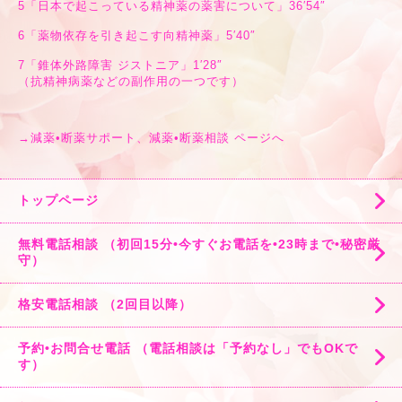
5
「日本で起こっている精神薬の薬害について」36′54″
6
「薬物依存を引き起こす向精神薬」5′40″
7
「錐体外路障害 ジストニア」1′28″
（抗精神病薬などの副作用の一つです）
→
減薬•断薬サポート、減薬•断薬相談 ページへ
トップページ
無料電話相談 （初回15分•今すぐお電話を•23時まで•秘密厳
守）
格安電話相談 （2回目以降）
予約•お問合せ電話 （電話相談は「予約なし」でもOKで
す）