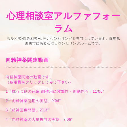
心理相談室アルファフォー
ラム
恋愛相談•悩み相談•心理カウンセリングを専門にしています。群馬県
渋川市にある心理カウンセリングルームです。
向精神薬関連動画
向精神薬関連の動画です。
（各項目をクリックしてみて下さい）
1
「抗うつ剤の死角 副作用に攻撃性・衝動性も」11′05″
2
「向精神薬乱用の実態」9′04″
3
「精神医療問題」2′13″
4
「向精神薬の大量投与の実態」7′06″